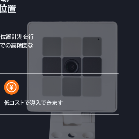
位置
己位置計測を行
差での高精度な
低コストで導入できます