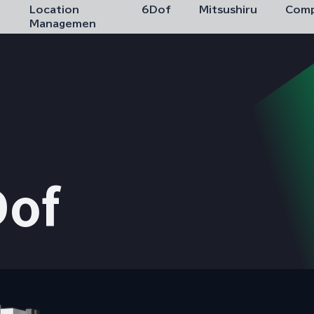
Location
6Dof
Mitsushiru
Com
Managemen
of