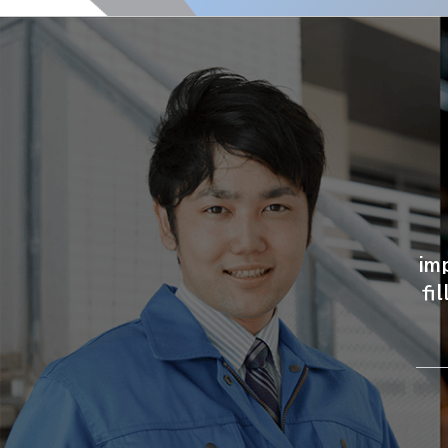
im
fi