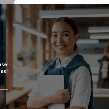
ase
 as