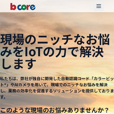
Open m
現場のニッチなお悩
みをIoTの力で解決
します
私たちは、弊社が独自に開発した自動認識コード「カラービッ
ト®︎」やAIカメラを用いて、現場でのニッチなお悩みを解決
し、業務の効率化を促進するソリューションを提供しておりま
す。
このような現場のお悩みありませんか？