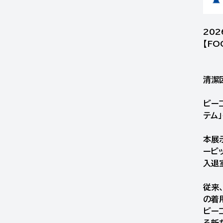
202
【FO
清潔
ビー
テム
本展
ービ
入退
従来
の着
ビー
る新