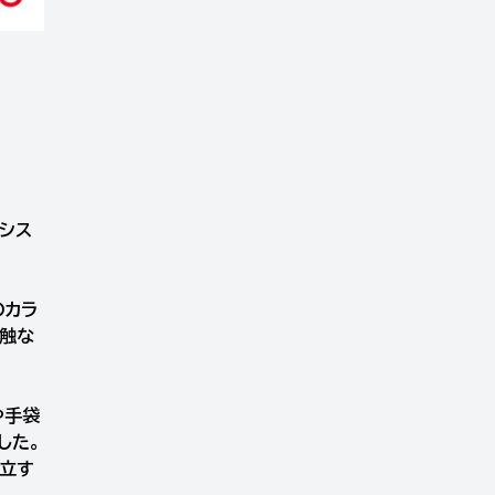
シス
のカラ
接触な
や手袋
した。
両立す