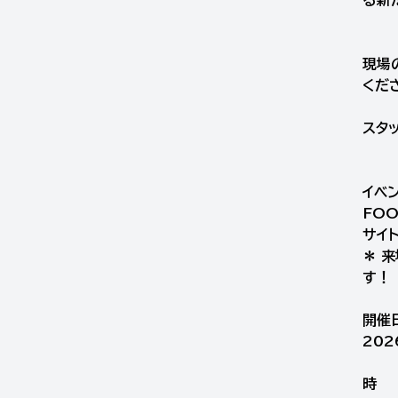
現場
くだ
スタ
イベ
FOO
サイ
＊ 
す！
開催
202
時 