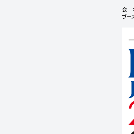
会 
ブース