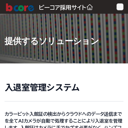
Ope
ビーコア採用サイト
提供するソリューション
入退室管理システム
カラービット入館証の検出からクラウドへのデータ送信まで
を全てAIカメラが自動で処理することにより入退室を管理
します。入館証はカメラに手でかざす必要がなく、ハンズフ